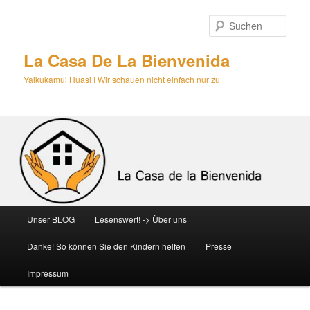
Zum
primären
Such
Inhalt
springen
La Casa De La Bienvenida
Yaikukamui Huasi I Wir schauen nicht einfach nur zu
Hauptmenü
Unser BLOG
Lesenswert! -> Über uns
Danke! So können Sie den Kindern helfen
Presse
Impressum