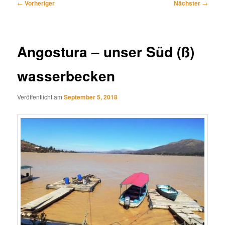
Beitragsnavigation
←
Vorheriger
Nächster
→
Angostura – unser Süd (ß)
wasserbecken
Veröffentlicht am
September 5, 2018