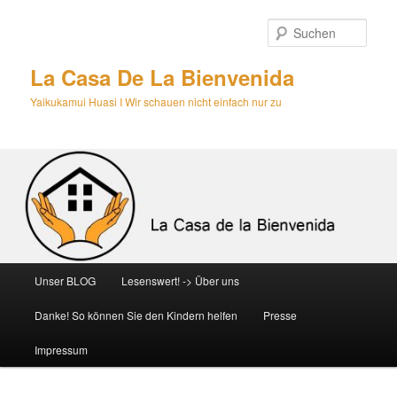
Zum
primären
Such
Inhalt
springen
La Casa De La Bienvenida
Yaikukamui Huasi I Wir schauen nicht einfach nur zu
Hauptmenü
Unser BLOG
Lesenswert! -> Über uns
Danke! So können Sie den Kindern helfen
Presse
Impressum