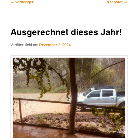
Beitragsnavigation
←
Vorheriger
Nächster
→
Ausgerechnet dieses Jahr!
Veröffentlicht am
Dezember 2, 2024