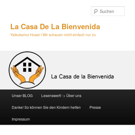
Zum
primären
Such
Inhalt
springen
La Casa De La Bienvenida
Yaikukamui Huasi I Wir schauen nicht einfach nur zu
Hauptmenü
Unser BLOG
Lesenswert! -> Über uns
Danke! So können Sie den Kindern helfen
Presse
Impressum