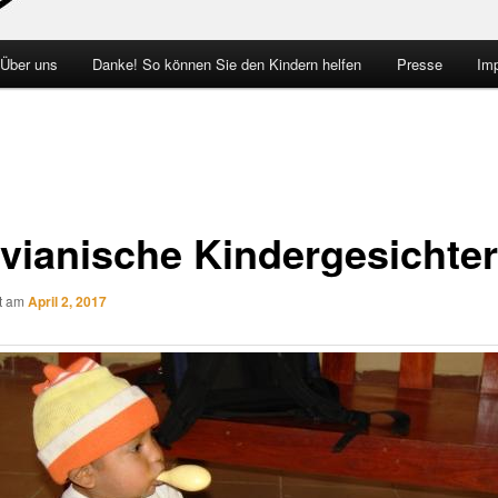
 Über uns
Danke! So können Sie den Kindern helfen
Presse
Im
ivianische Kindergesichter
ht am
April 2, 2017