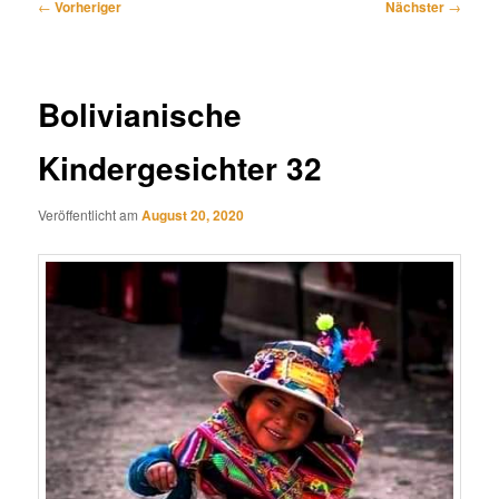
Beitragsnavigation
←
Vorheriger
Nächster
→
Bolivianische
Kindergesichter 32
Veröffentlicht am
August 20, 2020