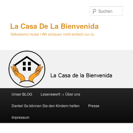
Zum
primären
Such
Inhalt
springen
La Casa De La Bienvenida
Yaikukamui Huasi I Wir schauen nicht einfach nur zu
Hauptmenü
Unser BLOG
Lesenswert! -> Über uns
Danke! So können Sie den Kindern helfen
Presse
Impressum