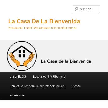
Zum
primären
Such
Inhalt
springen
La Casa De La Bienvenida
Yaikukamui Huasi I Wir schauen nicht einfach nur zu
Hauptmenü
Unser BLOG
Lesenswert! -> Über uns
Danke! So können Sie den Kindern helfen
Presse
Impressum