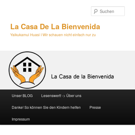
Zum
primären
Such
Inhalt
springen
La Casa De La Bienvenida
Yaikukamui Huasi I Wir schauen nicht einfach nur zu
Hauptmenü
Unser BLOG
Lesenswert! -> Über uns
Danke! So können Sie den Kindern helfen
Presse
Impressum