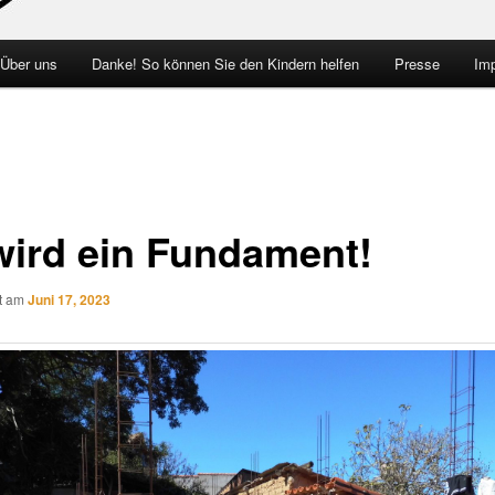
 Über uns
Danke! So können Sie den Kindern helfen
Presse
Im
wird ein Fundament!
ht am
Juni 17, 2023