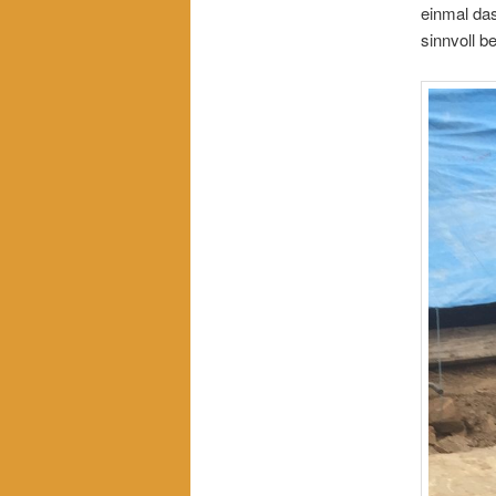
einmal da
sinnvoll b