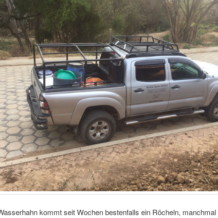
asserhahn kommt seit Wochen bestenfalls ein Röcheln, manchmal 