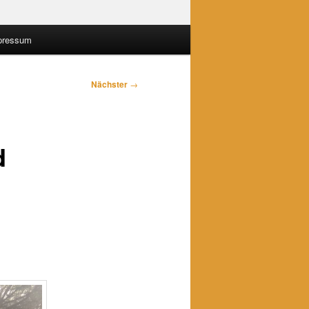
pressum
Nächster
→
d