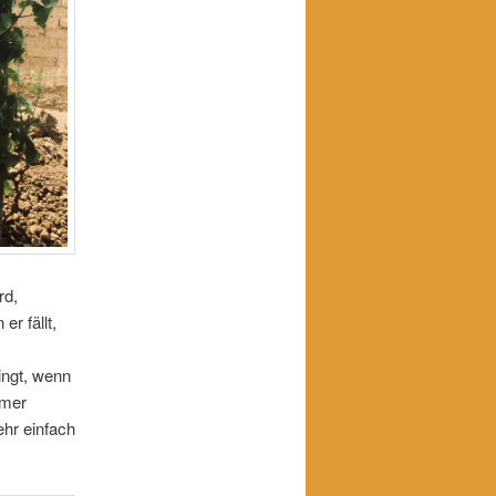
rd,
r fällt,
ingt, wenn
mmer
hr einfach