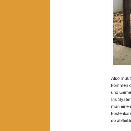
Also mußte
kommen da 
und Gemein
Ins Syste
man einen
kostenlos
so abfließ