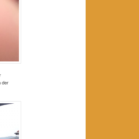
r
 der