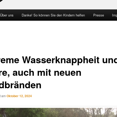
 Über uns
Danke! So können Sie den Kindern helfen
Presse
Im
reme Wasserknappheit un
re, auch mit neuen
dbränden
ht am
Oktober 12, 2024