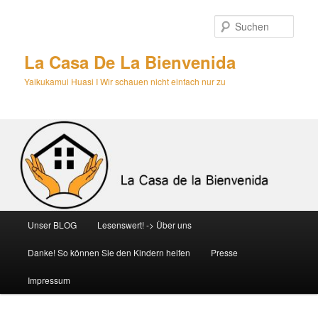
Zum
primären
Such
Inhalt
springen
La Casa De La Bienvenida
Yaikukamui Huasi I Wir schauen nicht einfach nur zu
Hauptmenü
Unser BLOG
Lesenswert! -> Über uns
Danke! So können Sie den Kindern helfen
Presse
Impressum