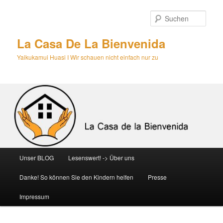
Zum
primären
Such
Inhalt
springen
La Casa De La Bienvenida
Yaikukamui Huasi I Wir schauen nicht einfach nur zu
Hauptmenü
Unser BLOG
Lesenswert! -> Über uns
Danke! So können Sie den Kindern helfen
Presse
Impressum