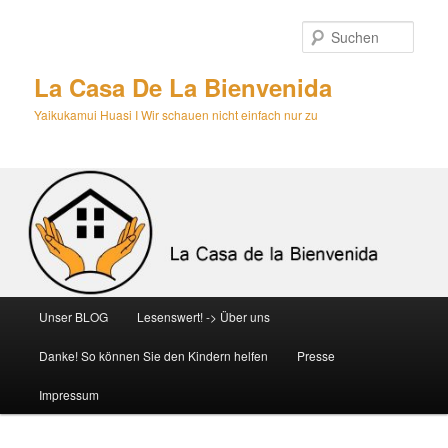
Zum
primären
Such
Inhalt
springen
La Casa De La Bienvenida
Yaikukamui Huasi I Wir schauen nicht einfach nur zu
Hauptmenü
Unser BLOG
Lesenswert! -> Über uns
Danke! So können Sie den Kindern helfen
Presse
Impressum