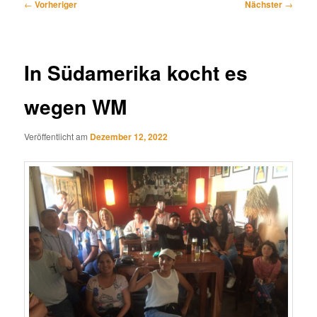
Beitragsnavigation
←
Vorheriger
Nächster
→
In Südamerika kocht es
wegen WM
Veröffentlicht am
Dezember 12, 2022