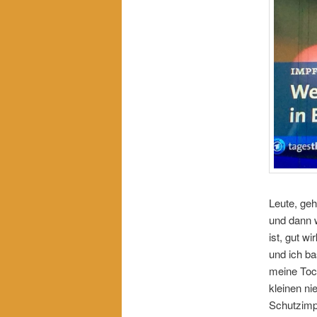
Leute, geh
und dann w
ist, gut w
und ich ba
meine Toch
kleinen ni
Schutzimpf