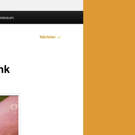
pressum
Nächster
→
nk