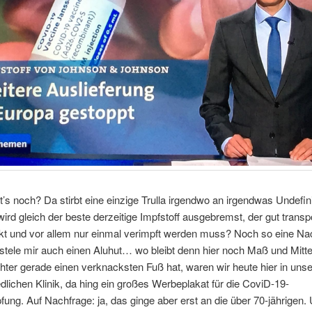
t’s noch? Da stirbt eine einzige Trulla irgendwo an irgendwas Undefi
ird gleich der beste derzeitige Impfstoff ausgebremst, der gut transp
irkt und vor allem nur einmal verimpft werden muss? Noch so eine Na
stele mir auch einen Aluhut… wo bleibt denn hier noch Maß und Mitt
ter gerade einen verknacksten Fuß hat, waren wir heute hier in unse
edlichen Klinik, da hing ein großes Werbeplakat für die CoviD-19-
ung. Auf Nachfrage: ja, das ginge aber erst an die über 70-jährigen.