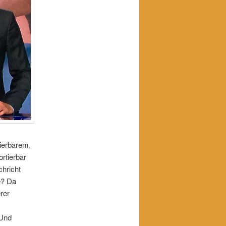
nierbarem,
ortierbar
chricht
e? Da
rer
 Und