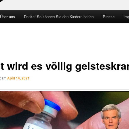
 Über uns
Danke! So können Sie den Kindern helfen
Presse
Im
t wird es völlig geisteskra
ht am
April 14, 2021