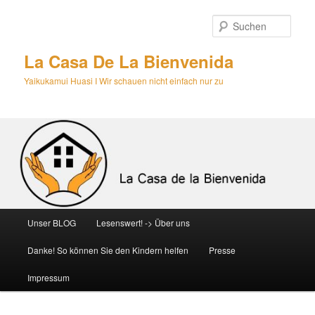
Zum
primären
Such
Inhalt
springen
La Casa De La Bienvenida
Yaikukamui Huasi I Wir schauen nicht einfach nur zu
Hauptmenü
Unser BLOG
Lesenswert! -> Über uns
Danke! So können Sie den Kindern helfen
Presse
Impressum