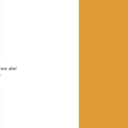
r war aber
r