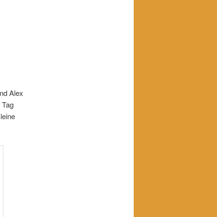
und Alex
r Tag
leine