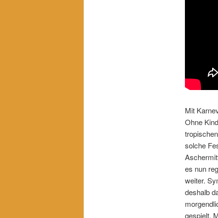
Mit Karnev
Ohne Kind
tropische
solche Fe
Aschermitt
es nun reg
weiter. Sy
deshalb d
morgendli
gespielt. 