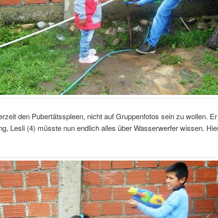
erzeit den Pubertätsspleen, nicht auf Gruppenfotos sein zu wollen. E
g, Lesli (4) müsste nun endlich alles über Wasserwerfer wissen. Hie