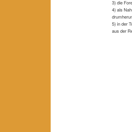
3) die For
4) als Nah
drumherum 
5) in der 
aus der R