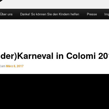
 Über uns
Danke! So können Sie den Kindern helfen
Presse
Im
nder)Karneval in Colomi 2
ht am
März 6, 2017