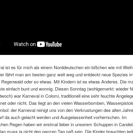
al ist es für mich als einem Norddeutschen ein bißchen wie mit Wei
er fährt man am besten ganz weit weg und entdeckt neue Spezies i
n Regenwald oder so etwas. Mit Kindern ist es etwas Anderes. Die 
ste einfach bunt und wonnig. Diesen Sonntag (wohlgemerkt: wieder
woch) war Karneval in Colomi, traditionell eine sehr feuchte Angeleg
net oder nicht. Das liegt an den vielen Wasserbomben, Wasserpistol
mbol: der Karneval reinigt uns von den Verkrustungen des alten Jahr
arf da auch gelacht werden und Ausgelassenheit vorherrschen. Im
chen Regen haben wir erstmal lieber in unserem Schuppen in Candel
Man muss ja nicht den ganzen Tag naß sein. Die Kinder brauchten ledi