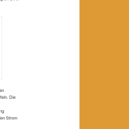
 an
eln. Die
ung
 den Strom