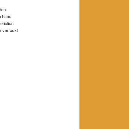
nden
n habe
erialien
 verrückt