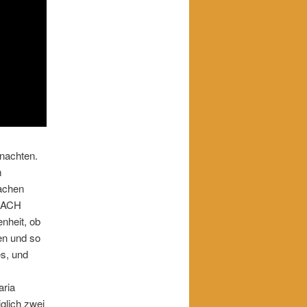
hnachten.
m
machen
 NACH
enheit, ob
en und so
es, und
aria
glich zwei