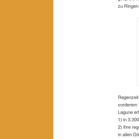
zu Ringen
Regenzeit 
vorderem 
Lagune erf
1) in 3.30
2) ihre re
in allen D