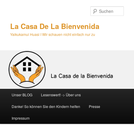
Zum
primären
Such
Inhalt
springen
La Casa De La Bienvenida
Yaikukamui Huasi I Wir schauen nicht einfach nur zu
Hauptmenü
Unser BLOG
Lesenswert! -> Über uns
Danke! So können Sie den Kindern helfen
Presse
Impressum