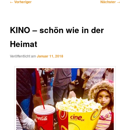
Beitragsnavigation
←
Vorheriger
Nächster
→
KINO – schön wie in der
Heimat
Veröffentlicht am
Januar 11, 2018