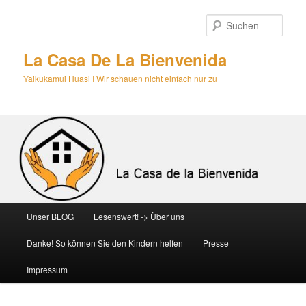
Zum
primären
Such
Inhalt
springen
La Casa De La Bienvenida
Yaikukamui Huasi I Wir schauen nicht einfach nur zu
Hauptmenü
Unser BLOG
Lesenswert! -> Über uns
Danke! So können Sie den Kindern helfen
Presse
Impressum