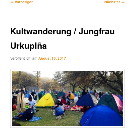
Beitragsnavigation
←
Vorheriger
Nächster
→
Kultwanderung / Jungfrau
Urkupiña
Veröffentlicht am
August 16, 2017