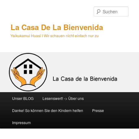
Zum
primären
Such
Inhalt
springen
La Casa De La Bienvenida
Yaikukamui Huasi I Wir schauen nicht einfach nur zu
Hauptmenü
Unser BLOG
Lesenswert! -> Über uns
Danke! So können Sie den Kindern helfen
Presse
Impressum