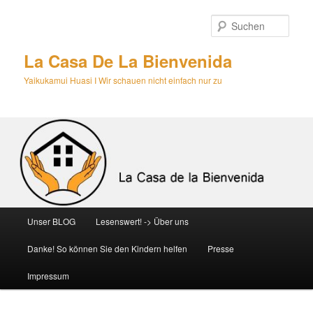
Zum
primären
Such
Inhalt
springen
La Casa De La Bienvenida
Yaikukamui Huasi I Wir schauen nicht einfach nur zu
Hauptmenü
Unser BLOG
Lesenswert! -> Über uns
Danke! So können Sie den Kindern helfen
Presse
Impressum