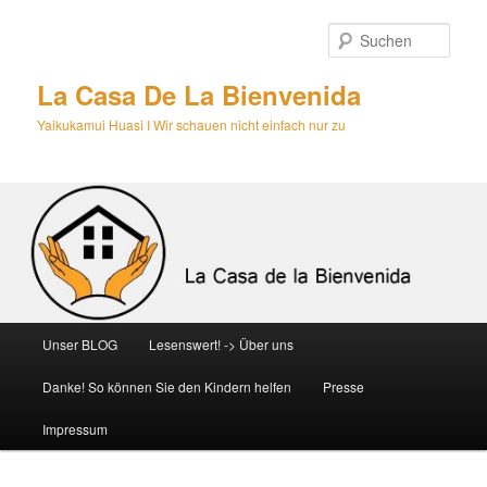
Zum
primären
Such
Inhalt
springen
La Casa De La Bienvenida
Yaikukamui Huasi I Wir schauen nicht einfach nur zu
Hauptmenü
Unser BLOG
Lesenswert! -> Über uns
Danke! So können Sie den Kindern helfen
Presse
Impressum