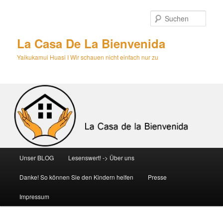
Zum
primären
Such
Inhalt
springen
La Casa De La Bienvenida
Yaikukamui Huasi I Wir schauen nicht einfach nur zu
Hauptmenü
Unser BLOG
Lesenswert! -> Über uns
Danke! So können Sie den Kindern helfen
Presse
Impressum