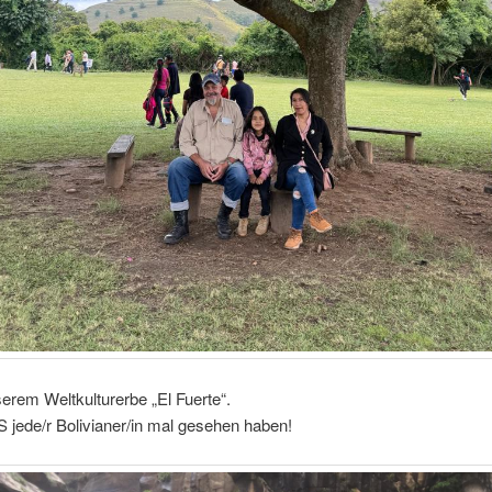
serem Weltkulturerbe „El Fuerte“.
jede/r Bolivianer/in mal gesehen haben!