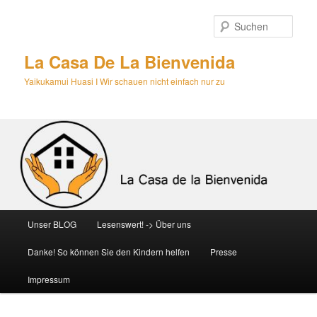
Zum
primären
Such
Inhalt
springen
La Casa De La Bienvenida
Yaikukamui Huasi I Wir schauen nicht einfach nur zu
Hauptmenü
Unser BLOG
Lesenswert! -> Über uns
Danke! So können Sie den Kindern helfen
Presse
Impressum