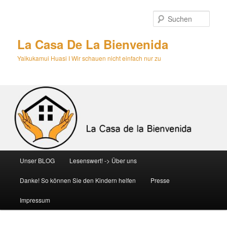
Zum
primären
Such
Inhalt
springen
La Casa De La Bienvenida
Yaikukamui Huasi I Wir schauen nicht einfach nur zu
Hauptmenü
Unser BLOG
Lesenswert! -> Über uns
Danke! So können Sie den Kindern helfen
Presse
Impressum