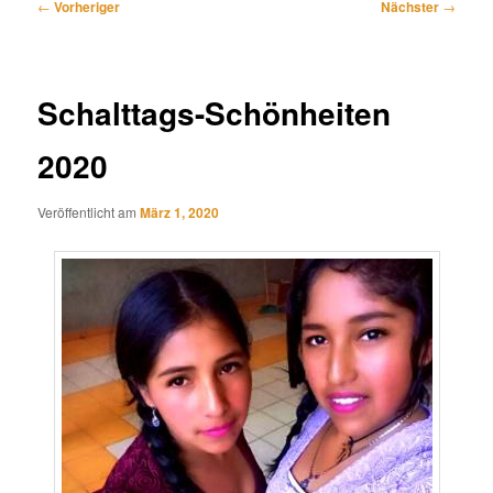
Beitragsnavigation
←
Vorheriger
Nächster
→
Schalttags-Schönheiten
2020
Veröffentlicht am
März 1, 2020