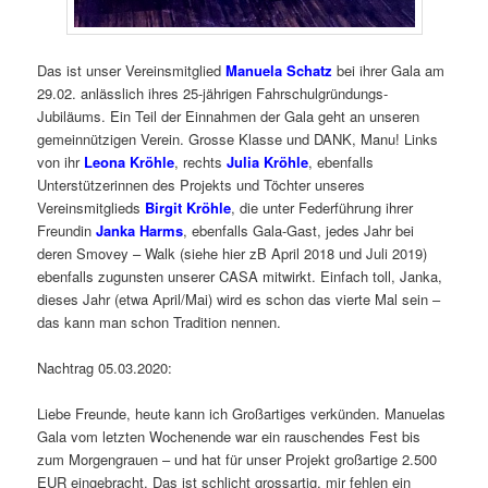
Das ist unser Vereinsmitglied
Manuela Schatz
bei ihrer Gala am
29.02. anlässlich ihres 25-jährigen Fahrschulgründungs-
Jubiläums. Ein Teil der Einnahmen der Gala geht an unseren
gemeinnützigen Verein. Grosse Klasse und DANK, Manu! Links
von ihr
Leona Kröhle
, rechts
Julia Kröhle
, ebenfalls
Unterstützerinnen des Projekts und Töchter unseres
Vereinsmitglieds
Birgit Kröhle
, die unter Federführung ihrer
Freundin
Janka Harms
, ebenfalls Gala-Gast, jedes Jahr bei
deren Smovey – Walk (siehe hier zB April 2018 und Juli 2019)
ebenfalls zugunsten unserer CASA mitwirkt. Einfach toll, Janka,
dieses Jahr (etwa April/Mai) wird es schon das vierte Mal sein –
das kann man schon Tradition nennen.
Nachtrag 05.03.2020:
Liebe Freunde, heute kann ich Großartiges verkünden. Manuelas
Gala vom letzten Wochenende war ein rauschendes Fest bis
zum Morgengrauen – und hat für unser Projekt großartige 2.500
EUR eingebracht. Das ist schlicht grossartig, mir fehlen ein