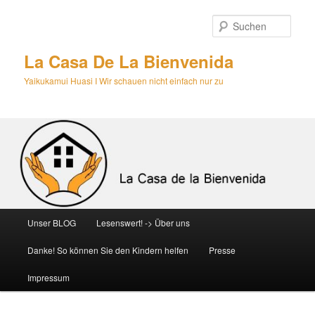
Zum
primären
Such
Inhalt
springen
La Casa De La Bienvenida
Yaikukamui Huasi I Wir schauen nicht einfach nur zu
Hauptmenü
Unser BLOG
Lesenswert! -> Über uns
Danke! So können Sie den Kindern helfen
Presse
Impressum