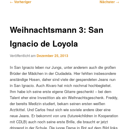
Beitragsnavigation
←
Vorheriger
Nächster
→
Weihnachtsmann 3: San
Ignacio de Loyola
Veröffentlicht am
Dezember 25, 2013
In San Ignacio leben nur Jungs, unter anderem auch die großen
Brüder der Mädchen in der Ciudadela. Hier fehlten insbesondere
anständige Hosen, daher sind viele der gespendeten Jeans nun
in San Ignacio. Auch Alvaro hat mich nochmal hochbegleitet.
Ihm habe ich seine erste eigene Gitarre geschenkt – bei dem
Talent eher eine Investition als ein Weihnachtsgeschenk. Freddy,
der bereits Medizin studiert, bekam seinen ersten weißen
Arztkittel. Und Carlos freut sich wie soviele andere über eine
neue Jeans. Er bekommt von uns (future4children in Kooperation
mit CDLB) auch noch seine erste Brille, die braucht er jetzt
dringend in der Schule. Die junge Dame in Rot auf dem Bild links