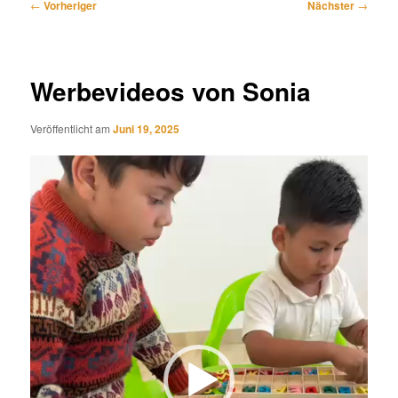
Beitragsnavigation
←
Vorheriger
Nächster
→
Werbevideos von Sonia
Veröffentlicht am
Juni 19, 2025
Video-
Player