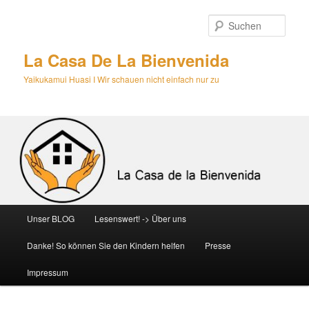
Zum
primären
Such
Inhalt
springen
La Casa De La Bienvenida
Yaikukamui Huasi I Wir schauen nicht einfach nur zu
Hauptmenü
Unser BLOG
Lesenswert! -> Über uns
Danke! So können Sie den Kindern helfen
Presse
Impressum