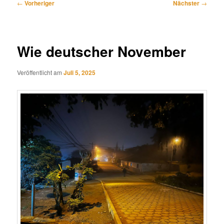
Beitragsnavigation
←
Vorheriger
Nächster
→
Wie deutscher November
Veröffentlicht am
Juli 5, 2025