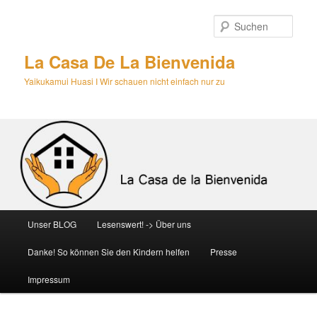
Zum
primären
Such
Inhalt
springen
La Casa De La Bienvenida
Yaikukamui Huasi I Wir schauen nicht einfach nur zu
Hauptmenü
Unser BLOG
Lesenswert! -> Über uns
Danke! So können Sie den Kindern helfen
Presse
Impressum