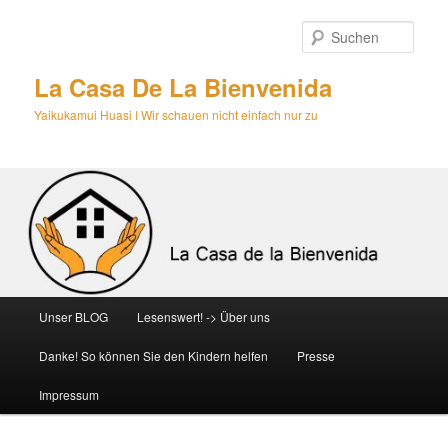
Zum
primären
Such
Inhalt
springen
La Casa De La Bienvenida
Yaikukamui Huasi I Wir schauen nicht einfach nur zu
Hauptmenü
Unser BLOG
Lesenswert! -> Über uns
Danke! So können Sie den Kindern helfen
Presse
Impressum