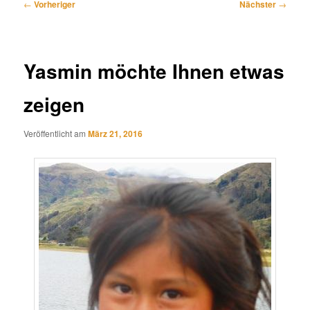
Beitragsnavigation
←
Vorheriger
Nächster
→
Yasmin möchte Ihnen etwas
zeigen
Veröffentlicht am
März 21, 2016