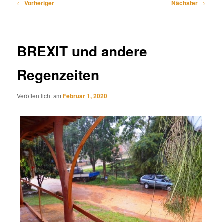
Beitragsnavigation
←
Vorheriger
Nächster
→
BREXIT und andere
Regenzeiten
Veröffentlicht am
Februar 1, 2020