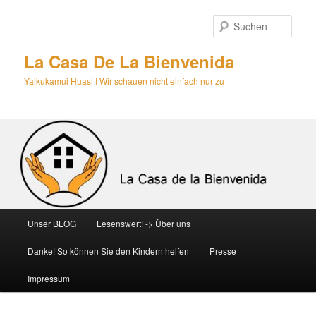
Zum
primären
Such
Inhalt
springen
La Casa De La Bienvenida
Yaikukamui Huasi I Wir schauen nicht einfach nur zu
Hauptmenü
Unser BLOG
Lesenswert! -> Über uns
Danke! So können Sie den Kindern helfen
Presse
Impressum