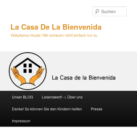
Zum
primären
Such
Inhalt
springen
La Casa De La Bienvenida
Yaikukamui Huasi I Wir schauen nicht einfach nur zu
Hauptmenü
Unser BLOG
Lesenswert! -> Über uns
Danke! So können Sie den Kindern helfen
Presse
Impressum