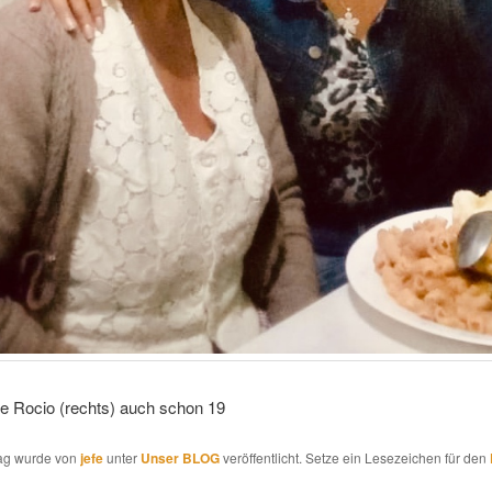
e Rocio (rechts) auch schon 19
rag wurde von
jefe
unter
Unser BLOG
veröffentlicht. Setze ein Lesezeichen für den