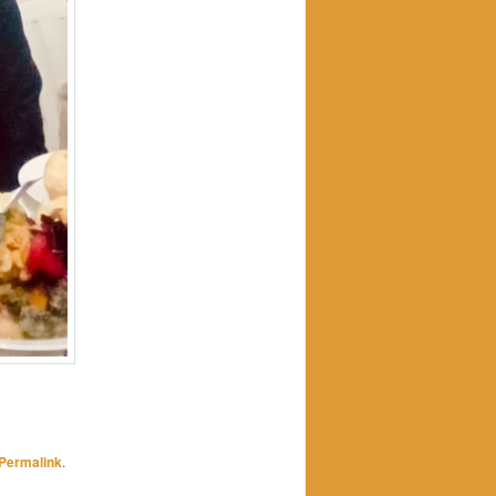
Permalink
.