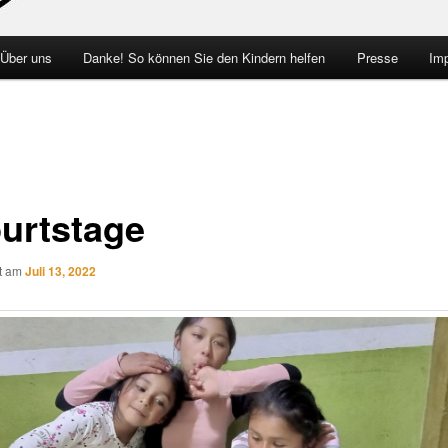
 Über uns
Danke! So können Sie den Kindern helfen
Presse
Im
urtstage
ht am
Juli 13, 2022