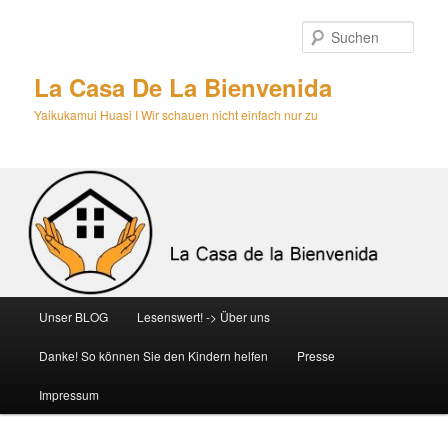
Zum
primären
Such
Inhalt
springen
La Casa De La Bienvenida
Yaikukamui Huasi I Wir schauen nicht einfach nur zu
Hauptmenü
Unser BLOG
Lesenswert! -> Über uns
Danke! So können Sie den Kindern helfen
Presse
Impressum