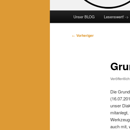
Hauptmenü
Unser BLOG
Lesenswert! ->
Beitragsnavigation
←
Vorheriger
Gru
Veröffentlic
Die Grundp
(16.07.201
unser Diak
mitanlegt,
Werkzeuge 
auch mit, 