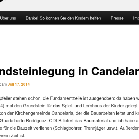
 Über uns
Danke! So können Sie den Kindern helfen
Presse
Im
ndsteinlegung in Candelar
ht am
Juli 17, 2014
feiler stehen schon, die Fundamentzeile ist ausgehoben: da haben w
4) mal den Grundstein für das Spiel- und Lernhaus der Kinder gelegt.
on der Kirchengemeinde Candelaria, der die Bauarbeiten leitet und k
 Guadalberto Rodriguez. CDLB liefert das Baumaterial und ich habe a
für die Bauzeit verliehen (Schlagbohrer, Trennjäger usw.). Außerdem
wenn Zeit ist.