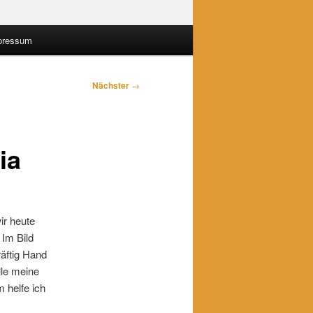
pressum
Nächster
→
ia
ir heute
 Im Bild
räftig Hand
lle meine
 helfe ich