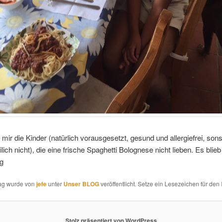
mir die Kinder (natürlich vorausgesetzt, gesund und allergiefrei, son
ilich nicht), die eine frische Spaghetti Bolognese nicht lieben. Es blie
ig
rag wurde von
jefe
unter
Unser BLOG
veröffentlicht. Setze ein Lesezeichen für den
Stolz präsentiert von WordPress