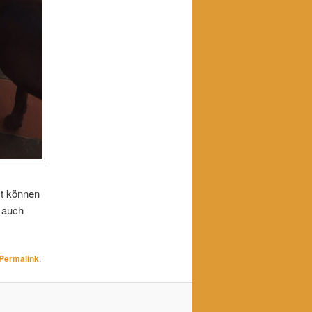
st können
b auch
Permalink
.