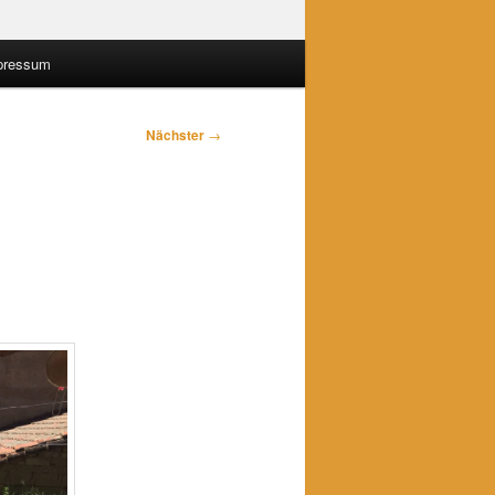
pressum
Nächster
→