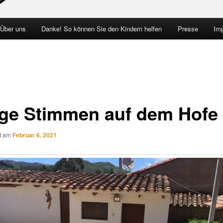
 Über uns
Danke! So können Sie den Kindern helfen
Presse
Im
ge Stimmen auf dem Hofe
ht am
Februar 6, 2021