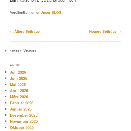
Lernt Kätzchen Enya sicher auch noch
Veröffentlicht unter
Unser BLOG
Beitragsnavigation
←
Ältere Beiträge
Neuere Beiträge
→
185865
Visitors
ARCHIV
Juli 2026
Juni 2026
Mai 2026
April 2026
März 2026
Februar 2026
Januar 2026
Dezember 2025
November 2025
Oktober 2025