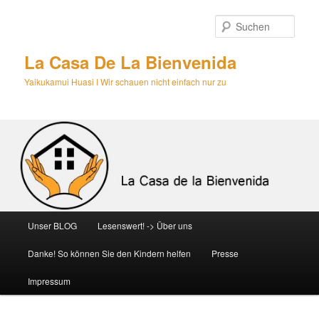
Zum
Zum
primären
sekundären
Such
Inhalt
Inhalt
springen
springen
La Casa De La Bienvenida
Yaikukamui Huasi I Wir schauen nicht einfach nur zu
Hauptmenü
Unser BLOG
Lesenswert! -> Über uns
Danke! So können Sie den Kindern helfen
Presse
Impressum